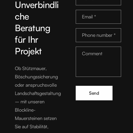
Unverbindli
o
che
Email
*
n
Beratung
t
Phone number
*
für Ihr
a
Projekt
c
Comment
t
Ob Stützmauer,
f
Böschungssicherung
oder anspruchsvolle
o
Send
Landschaftsgestaltung
r
– mit unseren
Blockline-
m
Mauersteinen setzen
Sie auf Stabilität,