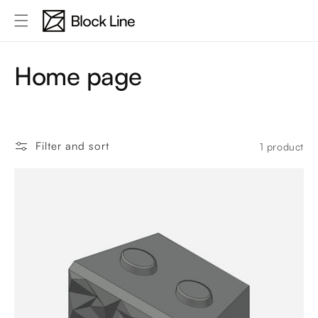
Skip to
content
C
Home page
o
l
Filter and sort
1 product
l
e
c
t
i