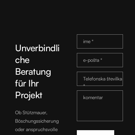
K
ime
*
Unverbindli
o
che
e-pošta
*
n
Beratung
t
Telefonska številka
für Ihr
a
*
Projekt
k
komentar
t
Ob Stützmauer,
n
Böschungssicherung
oder anspruchsvolle
i