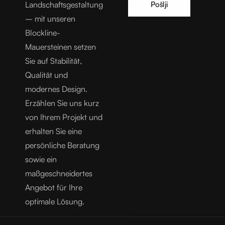
Pošlji
Landschaftsgestaltung
o
– mit unseren
Blockline-
b
Mauersteinen setzen
r
Sie auf Stabilität,
a
Qualität und
modernes Design.
z
Erzählen Sie uns kurz
e
von Ihrem Projekt und
erhalten Sie eine
c
persönliche Beratung
sowie ein
maßgeschneidertes
Angebot für Ihre
optimale Lösung.